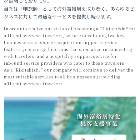
を展開しております。
当社は「唎旅師」として海外富裕層を取り巻く、あらゆるビ
ジネスに対して最適なサービスを提供し続けます。
In order to realize our vision of becoming a “Kikitabishi* for
affluent overseas travelers,” we are developing two key
businesses: a customer acquisition support service
featuring concierge functions that specialize in connecting
with travelers, and a hospitality support service for
inbound service providers who cater to those travelers.
As a “Kikitabishi,” our company will continue to deliver the
most suitable services to all businesses surrounding
affluent overseas travelers.