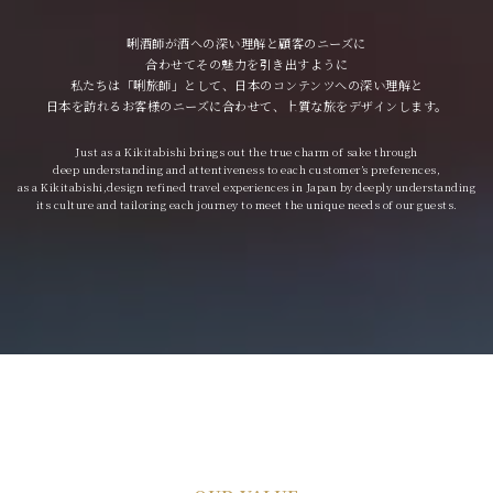
唎酒師が酒への深い理解と顧客のニーズに
合わせてその魅力を引き出すように
私たちは「唎旅師」として、日本のコンテンツへの深い理解と
日本を訪れるお客様のニーズに合わせて、上質な旅をデザインします。
Just as a Kikitabishi brings out the true charm of sake through
deep understanding and attentiveness to each customer’s preferences,
as a Kikitabishi,design refined travel experiences in Japan by deeply understanding
its culture and tailoring each journey to meet the unique needs of our guests.