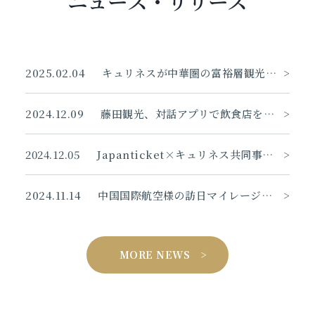
ニュース・リリース
2025.02.04
キュリネスが中華圏の富裕層観光客をターゲットとしたエンゲージメントCRM「IVIP」サービスの提供を開始
>
2024.12.09
藤田観光、対話アプリで飲食店を予約 中華圏観光客向け
>
2024.12.05
Japanticket×キュリネス共同事業開始！中華圏観光客がレストランをセルフ予約できる無料サービス「環日食」を開始。予約から決済までサポートで、接客業務効率化に貢献
>
2024.11.14
中国国際航空様の訪日マイレージ会員を対象に「フェニックス・グローバル・イーステーション」サービスローンチ～銀座エリアを中心とした商業施設・レストランと来日する中国富裕層向け体験型サポートサービス展開～
>
MORE NEWS >